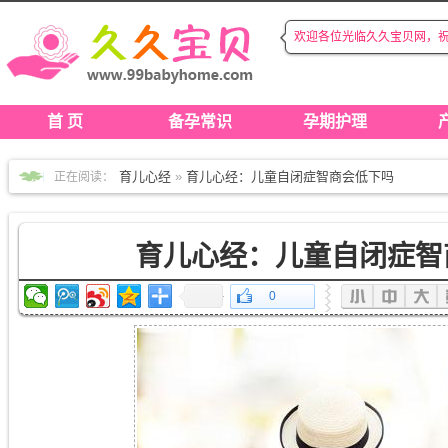
欢迎各位光临久久宝贝网，
◆
◆
首 页
备孕常识
孕期护理
育儿心经
»
育儿心经：儿童自闭症智商会低下吗
正在阅读：
育儿心经：儿童自闭症智
0