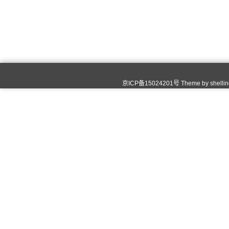
京ICP备15024201号 Theme by
shelli