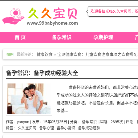
欢迎各位光临久久宝贝网，
◆
◆
首 页
备孕常识
孕期护理
健康饮食
»
宝贝健康饮食：儿童饮食注意事项之饮食搭配
最新评论：
宝贝成长
»
久久宝贝：婴儿游泳对成长的好处
育儿心经
»
育儿心经：新生儿脐带护理
备孕常识：备孕成功经验大全
产后护理
»
产后护理：孕妇产后护理注意要点（三）
产后护理
»
产后护理：坐月子饮食注意事项
准备怀孕的未准爸妈们，都非常关心过
产后护理
»
产后护理：​产后如何恢复身材?
孕成功的过来人的经验之谈吧!未准爸妈们不妨
健康饮食
»
健康饮食：孕妇吃紫薯的做法
能吃就尽量多吃，不管是否长膘，但基本不吃
育儿心经
»
育儿心经：什么是自闭症
果基...
备孕常识
»
备孕小常识：叶酸什么时候吃效果才最好，有
作者：
yanyan
| 发布：
15年05月25日
| 分类：
备孕常识
| 踩踏：2695次 | 评论：
标签：
久久宝贝网
备孕心理
备孕小常识
备孕成功经验