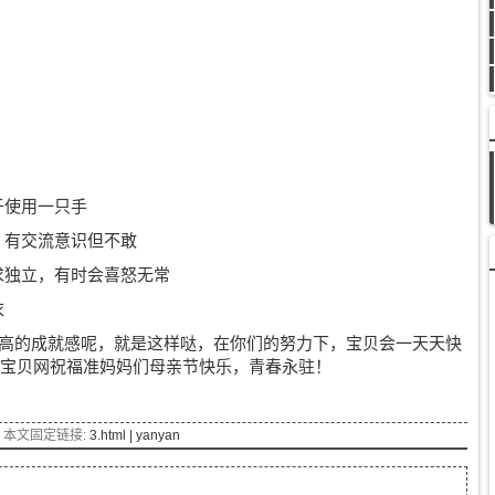
于使用一只手
，有交流意识但不敢
求独立，有时会喜怒无常
衣
高的成就感呢，就是这样哒，在你们的努力下，宝贝会一天天快
久久宝贝网祝福准妈妈们母亲节快乐，青春永驻！
本文固定链接:
3.html | yanyan