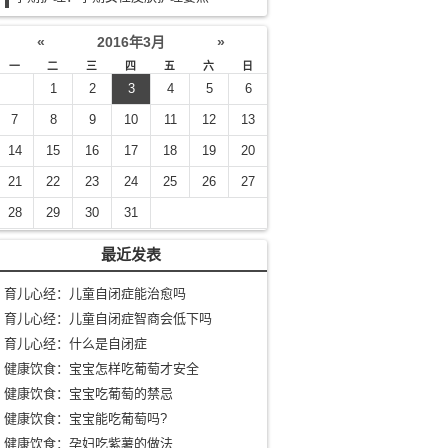
«
2016年3月
»
一
二
三
四
五
六
日
1
2
3
4
5
6
7
8
9
10
11
12
13
14
15
16
17
18
19
20
21
22
23
24
25
26
27
28
29
30
31
最近发表
育儿心经：儿童自闭症能治愈吗
育儿心经：儿童自闭症智商会低下吗
育儿心经：什么是自闭症
健康饮食：宝宝怎样吃葡萄才安全
健康饮食：宝宝吃葡萄的禁忌
健康饮食：宝宝能吃葡萄吗?
健康饮食：孕妇吃紫薯的做法