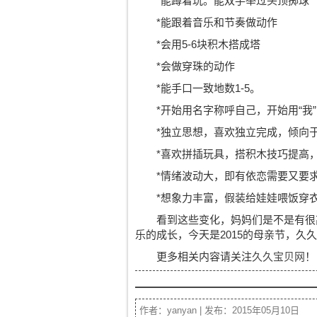
*能蹲着玩。能双手举过头顶掷球
*能跟着音乐和节奏做动作
*会用5-6块积木搭成塔
*会做穿珠的动作
*能手口一致地数1-5。
*开始用名字称呼自己，开始用“我”
*独立思想，喜欢独立完成，倾向
*喜欢拼插玩具，搭积木技巧提高
*情绪波动大，即有依恋需要又要
*想象力丰富，假装给娃娃喂饭穿
看到这些变化，妈妈们是不是有很
乐的成长，今天是2015的母亲节，
更多相关内容请关注
久久宝贝网
！
作者：yanyan | 发布：2015年05月10日