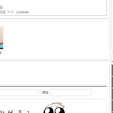
记
一） | yanyan
久久宝贝：宝贝成长测量日记（三）
*
网址