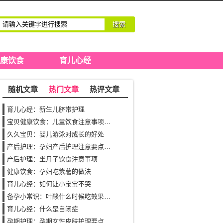
搜索
康饮食
育儿心经
随机文章
热门文章
热评文章
育儿心经：新生儿脐带护理
宝贝健康饮食：儿童饮食注意事项之饮食搭配
久久宝贝：婴儿游泳对成长的好处
产后护理：孕妇产后护理注意要点（三）
产后护理：坐月子饮食注意事项
健康饮食：孕妇吃紫薯的做法
育儿心经：如何让小宝宝不哭
备孕小常识：叶酸什么时候吃效果才最好，有什么作用？
育儿心经：什么是自闭症
孕期护理：孕期女性皮肤护理要点