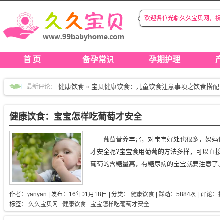
欢迎各位光临久久宝贝网，
◆
◆
首 页
备孕常识
孕期护理
健康饮食
»
宝贝健康饮食：儿童饮食注意事项之饮食搭配
最新评论：
宝贝成长
»
久久宝贝：婴儿游泳对成长的好处
育儿心经
»
育儿心经：新生儿脐带护理
健康饮食：宝宝怎样吃葡萄才安全
产后护理
»
产后护理：孕妇产后护理注意要点（三）
产后护理
»
产后护理：坐月子饮食注意事项
葡萄营养丰富，对宝宝好处也很多，妈妈
产后护理
»
产后护理：​产后如何恢复身材?
才安全呢?宝宝食用葡萄的方法多样，可以直
健康饮食
»
健康饮食：孕妇吃紫薯的做法
葡萄的含糖量高，有糖尿病的宝宝就要注意了。.
育儿心经
»
育儿心经：什么是自闭症
备孕常识
»
备孕小常识：叶酸什么时候吃效果才最好，有
作者：
yanyan
| 发布：
16年01月18日
| 分类：
健康饮食
| 踩踏：5884次 | 评论：
标签：
久久宝贝网
健康饮食
宝宝怎样吃葡萄才安全