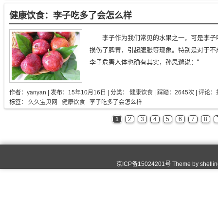
健康饮食：李子吃多了会怎么样
李子作为我们常见的水果之一，可是李子
损伤了脾胃，引起腹胀等现象。特别是对于不
李子危害人体也确有其实，孙思邈说：“...
作者：
yanyan
| 发布：
15年10月16日
| 分类：
健康饮食
| 踩踏：2645次 | 评论：
标签：
久久宝贝网
健康饮食
李子吃多了会怎么样
1
2
3
4
5
6
7
8
京ICP备15024201号 Theme by
shelli