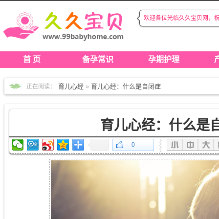
欢迎各位光临久久宝贝网，
◆
◆
首 页
备孕常识
孕期护理
育儿心经
»
育儿心经：什么是自闭症
正在阅读：
育儿心经：什么是
0