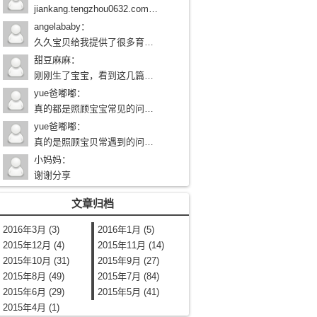
jiankang.tengzhou0632.com/学习路过
angelababy
：
久久宝贝给我提供了很多育儿知识，给了我很大的帮助，谢谢
甜豆麻麻
：
刚刚生了宝宝，看到这几篇护理文章好贴心，以后要多从久久宝贝网学习育儿知识
yue爸嘟嘟
：
真的都是照顾宝宝常见的问题呢,赞！祝网站越办越好！
yue爸嘟嘟
：
真的是照顾宝贝常遇到的问题呢，赞！希望网站越办越好！
小妈妈
：
谢谢分享
文章归档
2016年3月 (3)
2016年1月 (5)
2015年12月 (4)
2015年11月 (14)
2015年10月 (31)
2015年9月 (27)
2015年8月 (49)
2015年7月 (84)
2015年6月 (29)
2015年5月 (41)
2015年4月 (1)