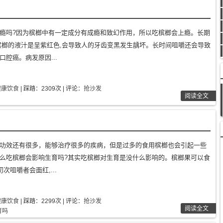
瘾吗?因为槟榔中有一定成分有成瘾和致幻作用，所以吃槟榔会上瘾。长期
槟榔的液汁是呈紫红色,会导致人的牙齿变黑发生龋坏。长时间咀嚼还会导致
腔癌。病发原因...
健康饮食
| 踩踏：2309次 | 评论：
抢沙发
阅读全文
功效还有很多，能够治疗很多的疾病，但是过多的食用槟榔也会引起一些
么吃槟榔会影响生育吗?其实吃槟榔对生育是没什么影响的。槟榔果可以食
初次咀嚼者会面红,...
健康饮食
| 踩踏：2299次 | 评论：
抢沙发
阅读全文
育吗