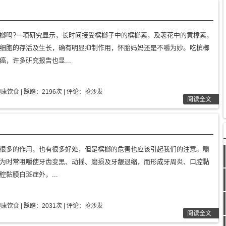
榔吗?一项研究显示，长时间接受槟榔子中的槟榔素，及荖花中的黄樟素，
细胞的存活及生长，确有明显抑制作用，怀胎妈妈还是不嚼为妙。吃槟榔
癌，许多研究报告也显...
健康饮食
| 踩踏：2196次 | 评论：
抢沙发
阅读全文
很多的作用，也有很多好处，但是槟榔的危害也应该引起我们的注意。嚼
为时常咀嚼使牙齿变黑、动摇、磨损及牙龈退缩，而形成牙周炎、口腔黏
黏膜白斑症外，...
健康饮食
| 踩踏：2031次 | 评论：
抢沙发
阅读全文