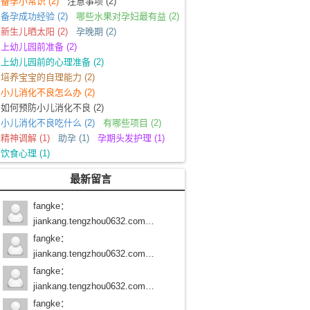
备孕小常识
(2)
注意事项
(2)
备孕成功经验
(2)
哪些水果对孕妇最有益
(2)
新生儿晒太阳
(2)
孕晚期
(2)
上幼儿园前准备
(2)
上幼儿园前的心理准备
(2)
培养宝宝的自理能力
(2)
小儿消化不良怎么办
(2)
如何预防小儿消化不良
(2)
小儿消化不良吃什么
(2)
有哪些项目
(2)
精神调解
(1)
助孕
(1)
孕期头发护理
(1)
饮食心理
(1)
最新留言
fangke
：
jiankang.tengzhou0632.com/学习路过
fangke
：
jiankang.tengzhou0632.com/学习路过
fangke
：
jiankang.tengzhou0632.com/学习路过
fangke
：