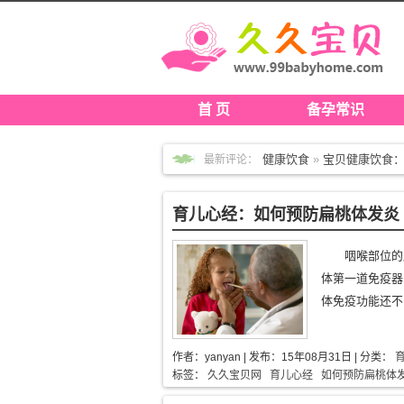
首 页
备孕常识
健康饮食
»
宝贝健康饮食
最新评论：
宝贝成长
»
久久宝贝：婴
育儿心经
»
育儿心经：新
育儿心经：如何预防扁桃体发炎
产后护理
»
产后护理：孕
产后护理
»
产后护理：坐
咽喉部位的
产后护理
»
产后护理：​产
体第一道免疫器
健康饮食
»
健康饮食：孕
体免疫功能还不.
育儿心经
»
育儿心经：什
备孕常识
»
备孕小常识：
作者：
yanyan
| 发布：
15年08月31日
| 分类：
标签：
久久宝贝网
育儿心经
如何预防扁桃体