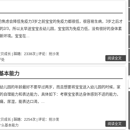
的焦虑会降低免疫力3岁之前宝宝的免疫力都很低，很容易生病，3岁之后才
的2/3，所以太早送宝宝去幼儿园，宝宝因为免疫力低，没有很好的身体素
环境。宝宝在...
宝贝成长
| 踩踏：2338次 | 评论：
抢沙发
阅读全文
坏处
基本能力
幼儿园的年龄最好不要早过两岁，而且想要将宝宝送入幼儿园的时候，家
的自理能力和表达能力，具体如下：考察宝宝表达身体感到不适的能力，
痛，尿湿，能表达口渴，...
宝贝成长
| 踩踏：2254次 | 评论：
抢沙发
阅读全文
什么基本能力