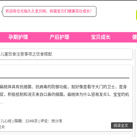
欢迎各位光临久久宝贝网，祝福宝贝们健康茁壮成长！
◆
◆
孕期护理
产后护理
宝贝成长
健
：儿童饮食注意事项之饮食搭配
儿游泳对成长的好处
生儿脐带护理
妇产后护理注意要点（三）
月子饮食注意事项
扁桃体具有抗细菌、抗病毒的防御功能，就好像是看守大门的卫士，是身
后如何恢复身材?
官，积极抵制和消灭来自口鼻的细菌。扁桃体为什么容易发炎1、宝宝的机
妇吃紫薯的做法
..
么是自闭症
叶酸什么时候吃效果才最好，有什么作用？
育儿心经
| 踩踏：2249次 | 评论：
抢沙发
阅读全文
发炎