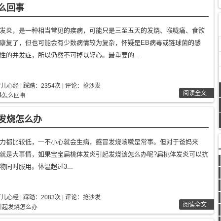
么回事
发炎，是一种相当常见的疾病，可能只是三至五天的发烧、喉咙痛、食欲
康复了，但也可能会有少数病情较为复杂，怀疑是EB病毒或链球菌的感
性的并发症，所以仍然不可掉以轻心。最重要的...
育儿心经
| 踩踏：2354次 | 评论：
抢沙发
阅读全文
是怎么回事
发烧怎么办
力都比较低，一不小心就会生病，感冒发烧咳嗽是常事。但对于爸妈来
就是大事情，如果宝宝扁桃体发炎引起发烧该怎么办呢?扁桃体发炎可以抗
同时服用。体温超过3...
育儿心经
| 踩踏：2083次 | 评论：
抢沙发
阅读全文
引起发烧怎么办