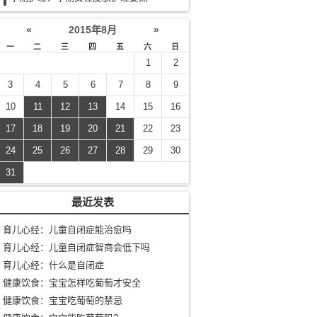
«
2015年8月
»
一
二
三
四
五
六
日
1
2
3
4
5
6
7
8
9
10
11
12
13
14
15
16
17
18
19
20
21
22
23
24
25
26
27
28
29
30
31
最近发表
育儿心经：儿童自闭症能治愈吗
育儿心经：儿童自闭症智商会低下吗
育儿心经：什么是自闭症
健康饮食：宝宝怎样吃葡萄才安全
健康饮食：宝宝吃葡萄的禁忌