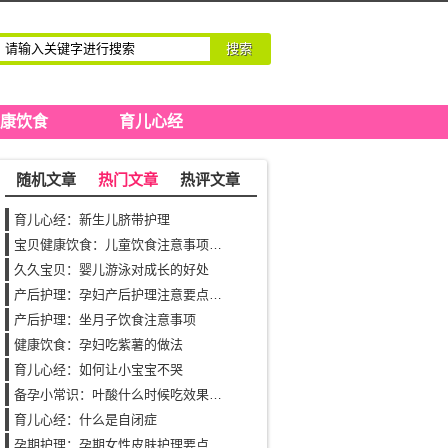
搜索
康饮食
育儿心经
随机文章
热门文章
热评文章
育儿心经：新生儿脐带护理
宝贝健康饮食：儿童饮食注意事项之饮食搭配
久久宝贝：婴儿游泳对成长的好处
产后护理：孕妇产后护理注意要点（三）
产后护理：坐月子饮食注意事项
健康饮食：孕妇吃紫薯的做法
育儿心经：如何让小宝宝不哭
备孕小常识：叶酸什么时候吃效果才最好，有什么作用？
育儿心经：什么是自闭症
孕期护理：孕期女性皮肤护理要点