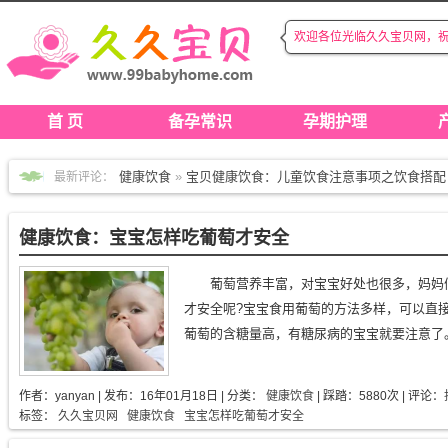
欢迎各位光临久久宝贝网，
◆
◆
首 页
备孕常识
孕期护理
健康饮食
»
宝贝健康饮食：儿童饮食注意事项之饮食搭配
最新评论：
宝贝成长
»
久久宝贝：婴儿游泳对成长的好处
育儿心经
»
育儿心经：新生儿脐带护理
健康饮食：宝宝怎样吃葡萄才安全
产后护理
»
产后护理：孕妇产后护理注意要点（三）
产后护理
»
产后护理：坐月子饮食注意事项
葡萄营养丰富，对宝宝好处也很多，妈妈
产后护理
»
产后护理：​产后如何恢复身材?
才安全呢?宝宝食用葡萄的方法多样，可以直
健康饮食
»
健康饮食：孕妇吃紫薯的做法
葡萄的含糖量高，有糖尿病的宝宝就要注意了。.
育儿心经
»
育儿心经：什么是自闭症
备孕常识
»
备孕小常识：叶酸什么时候吃效果才最好，有
作者：
yanyan
| 发布：
16年01月18日
| 分类：
健康饮食
| 踩踏：5880次 | 评论：
标签：
久久宝贝网
健康饮食
宝宝怎样吃葡萄才安全